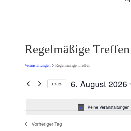
Regelmäßige Treffen
Veranstaltungen
Regelmäßige Treffen
Veranstaltungen
6. August 2026
Heute
für
Datum
6.
wählen.
August
Keine Veranstaltungen 
2026
Vorheriger Tag