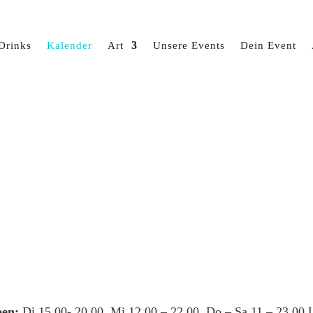
Drinks
Kalender
Art
Unsere Events
Dein Event
en:
Di 15.00- 20.00, Mi 12.00 – 22.00, Do – Sa 11 – 23.00 