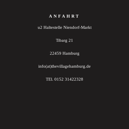
ANFAHRT
u2 Haltestelle Niendorf-Markt
Tibarg 21
22459 Hamburg
info(at)thevillagehamburg.de
TEl. 0152 31422328