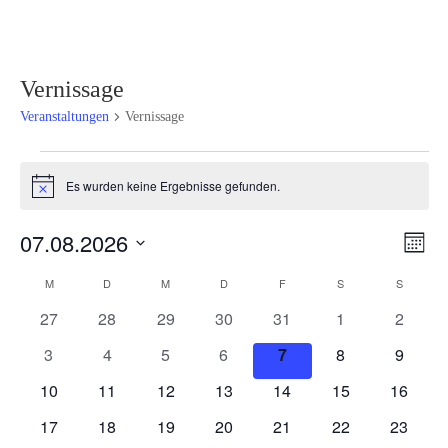
Vernissage
Veranstaltungen
Vernissage
Veranstaltungen
Es wurden keine Ergebnisse gefunden.
Hinweis
Ansi
Ver
07.08.2026
Monat
Ans
Navi
Datum
Nav
Kalender
M
MONTAG
D
DIENSTAG
M
MITTWOCH
D
DONNERSTAG
F
FREITAG
S
SAMSTAG
S
SONNT
wählen.
von
0
0
0
0
0
0
0
27
28
29
30
31
1
2
Veranstaltungen
Veranstaltungen
Veranstaltungen
Veranstaltungen
Veranstaltungen
Veranstaltungen
Veranstaltunge
Veranst
0
0
0
0
0
0
0
3
4
5
6
7
8
9
Veranstaltungen
Veranstaltungen
Veranstaltungen
Veranstaltungen
Veranstaltungen
Veranstaltunge
Veranst
0
0
0
0
0
0
0
10
11
12
13
14
15
16
Veranstaltungen
Veranstaltungen
Veranstaltungen
Veranstaltungen
Veranstaltungen
Veranstaltungen
Veranst
0
0
0
0
0
0
0
17
18
19
20
21
22
23