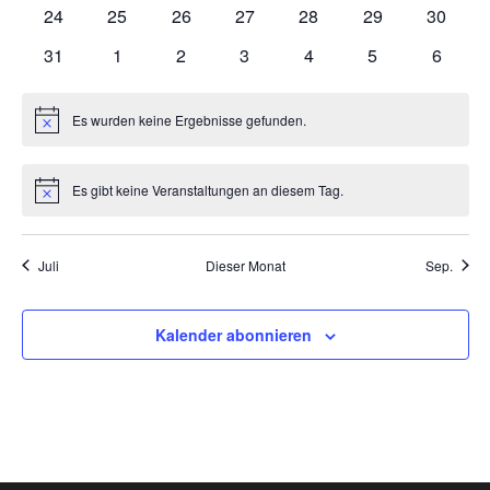
Veranstaltungen
Veranstaltungen
Veranstaltungen
Veranstaltungen
Veranstaltungen
Veranstaltungen
Veranst
0
0
0
0
0
0
0
24
25
26
27
28
29
30
Veranstaltungen
Veranstaltungen
Veranstaltungen
Veranstaltungen
Veranstaltungen
Veranstaltungen
Veranst
0
0
0
0
0
0
0
31
1
2
3
4
5
6
Veranstaltungen
Veranstaltungen
Veranstaltungen
Veranstaltungen
Veranstaltungen
Veranstaltunge
Veranst
Es wurden keine Ergebnisse gefunden.
Hinweis
Es gibt keine Veranstaltungen an diesem Tag.
Hinweis
Juli
Dieser Monat
Sep.
Kalender abonnieren