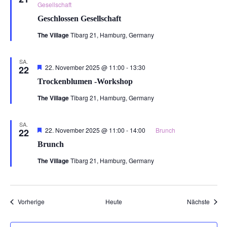
Gesellschaft
Geschlossen Gesellschaft
The Village
Tibarg 21, Hamburg, Germany
SA.
Hervorgehoben
22. November 2025 @ 11:00
-
13:30
22
Trockenblumen -Workshop
The Village
Tibarg 21, Hamburg, Germany
SA.
Hervorgehoben
22. November 2025 @ 11:00
-
14:00
Brunch
22
Brunch
The Village
Tibarg 21, Hamburg, Germany
Veranstaltungen
Veran
Vorherige
Heute
Nächste