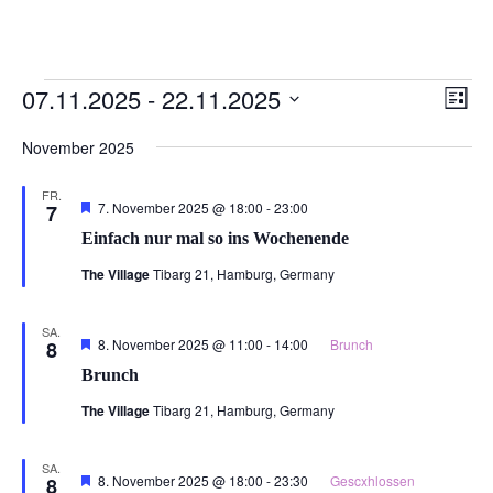
Veranstaltungen
Ansi
Ver
07.11.2025
 - 
22.11.2025
Liste
Ans
Navi
Datum
Nav
November 2025
wählen.
FR.
Hervorgehoben
7. November 2025 @ 18:00
-
23:00
7
Einfach nur mal so ins Wochenende
The Village
Tibarg 21, Hamburg, Germany
SA.
Hervorgehoben
8. November 2025 @ 11:00
-
14:00
Brunch
8
Brunch
The Village
Tibarg 21, Hamburg, Germany
SA.
Hervorgehoben
8. November 2025 @ 18:00
-
23:30
Gescxhlossen
8