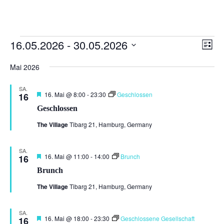
Veranstaltungen
Ansi
Ver
16.05.2026
 - 
30.05.2026
Liste
Ans
Navi
Datum
Nav
Mai 2026
wählen.
SA.
Hervorgehoben
16. Mai @ 8:00
-
23:30
Geschlossen
16
Geschlossen
The Village
Tibarg 21, Hamburg, Germany
SA.
Hervorgehoben
16. Mai @ 11:00
-
14:00
Brunch
16
Brunch
The Village
Tibarg 21, Hamburg, Germany
SA.
Hervorgehoben
16. Mai @ 18:00
-
23:30
Geschlossene Gesellschaft
16