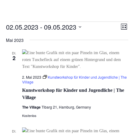
Veranstaltungen
Ansi
Ver
02.05.2023
 - 
09.05.2023
Liste
Ans
Navi
Datum
Nav
Mai 2023
wählen.
DI.
2
2. Mai 2023
Kunstworkshop für Kinder und Jugendliche | The
Village
Kunstworkshop für Kinder und Jugendliche | The
Village
The Village
Tibarg 21, Hamburg, Germany
Kostenlos
DI.