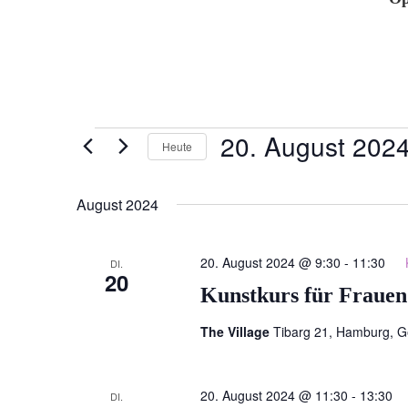
Veranstaltungen
20. August 202
Heute
Datum
wählen.
August 2024
20. August 2024 @ 9:30
-
11:30
DI.
20
Kunstkurs für Frauen
The Village
Tibarg 21, Hamburg, 
20. August 2024 @ 11:30
-
13:30
DI.