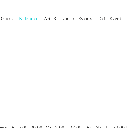
Drinks
Kalender
Art
Unsere Events
Dein Event
en:
Di 15.00- 20.00, Mi 12.00 – 22.00, Do – Sa 11 – 23.00 