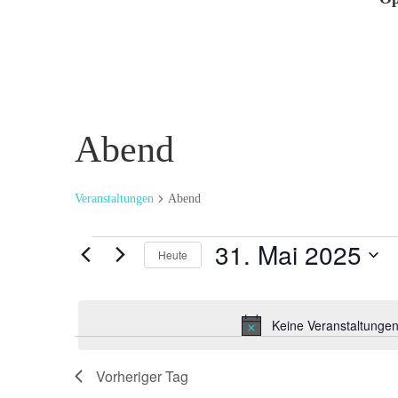
Abend
Veranstaltungen
Abend
Veranstaltungen
31. Mai 2025
Heute
für
Datum
31.
wählen.
Mai
Keine Veranstaltungen
2025
Vorheriger Tag