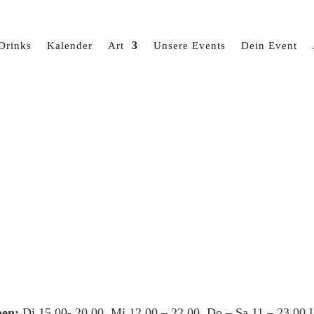
Drinks
Kalender
Art
Unsere Events
Dein Event
en:
Di 15.00- 20.00, Mi 12.00 – 22.00, Do – Sa 11 – 23.00 