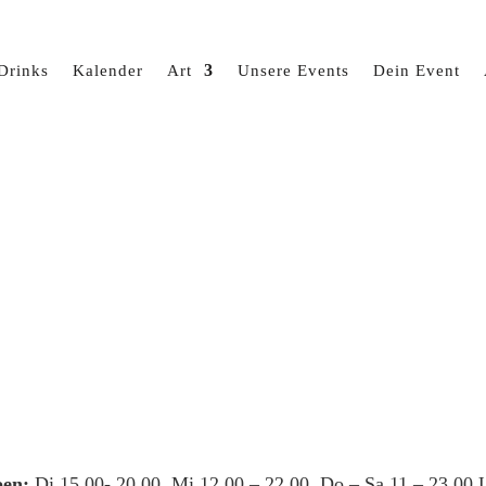
Drinks
Kalender
Art
Unsere Events
Dein Event
en:
Di 15.00- 20.00, Mi 12.00 – 22.00, Do – Sa 11 – 23.00 