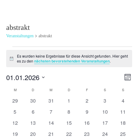
abstrakt
Veranstaltungen
abstrakt
Veranstaltungen
Es wurden keine Ergebnisse für diese Ansicht gefunden. Hier geht
Hinweis
es zu den
nächsten bevorstehenden Veranstaltungen
.
Ansi
Ver
01.01.2026
Monat
Ans
Navi
Datum
Nav
Kalender
M
MONTAG
D
DIENSTAG
M
MITTWOCH
D
DONNERSTAG
F
FREITAG
S
SAMSTAG
S
SONNT
wählen.
von
0
0
0
0
0
0
0
29
30
31
1
2
3
4
Veranstaltungen
Veranstaltungen
Veranstaltungen
Veranstaltungen
Veranstaltungen
Veranstaltungen
Veranstaltunge
Veranst
0
0
0
0
0
0
0
5
6
7
8
9
10
11
Veranstaltungen
Veranstaltungen
Veranstaltungen
Veranstaltungen
Veranstaltungen
Veranstaltungen
Veranst
0
0
0
0
0
0
0
12
13
14
15
16
17
18
Veranstaltungen
Veranstaltungen
Veranstaltungen
Veranstaltungen
Veranstaltungen
Veranstaltungen
Veranst
0
0
0
0
0
0
0
19
20
21
22
23
24
25