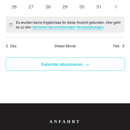
Veranstaltungen
Veranstaltungen
Veranstaltungen
Veranstaltungen
Veranstaltungen
Veranstaltungen
Veranst
0
0
0
0
0
0
0
26
27
28
29
30
31
1
Veranstaltungen
Veranstaltungen
Veranstaltungen
Veranstaltungen
Veranstaltungen
Veranstaltungen
Veranst
Es wurden keine Ergebnisse für diese Ansicht gefunden. Hier geht
Hinweis
es zu den
nächsten bevorstehenden Veranstaltungen
.
Dez.
Dieser Monat
Feb.
Kalender abonnieren
ANFAHRT