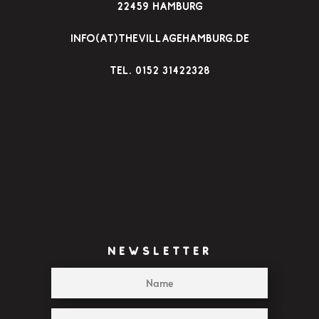
22459 Hamburg
22:00
info(at)thevillagehamburg.de
23:00
TEl. 0152 31422328
:00
NEWSLETTER