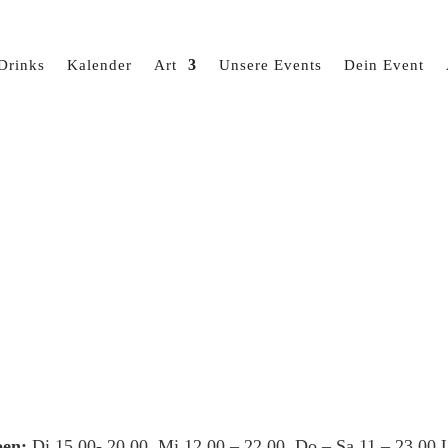
Drinks
Kalender
Art
Unsere Events
Dein Event
en:
Di 15.00- 20.00, Mi 12.00 – 22.00, Do – Sa 11 – 23.00 