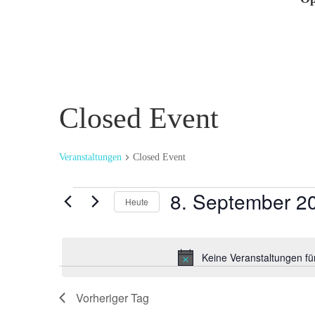
Closed Event
Veranstaltungen
Closed Event
Veranstaltungen
8. September 2
Heute
für
Datum
8.
wählen.
September
Keine Veranstaltungen f
2025
Vorheriger Tag