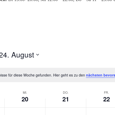
24. August
isse für diese Woche gefunden. Hier geht es zu den
nächsten bevor
Hinweis
MI.
DO.
FR.
20
21
22
Mittwoch,
Donnerstag,
Freitag,
Keine
Keine
Keine