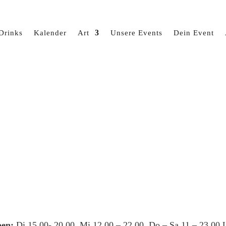
Drinks
Kalender
Art
Unsere Events
Dein Event
en:
Di 15.00- 20.00, Mi 12.00 – 22.00, Do – Sa 11 – 23.00 