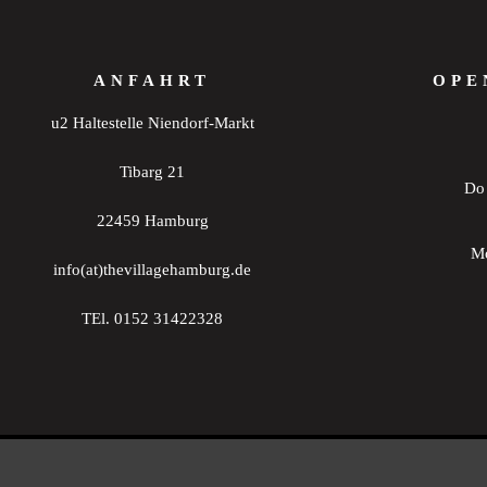
20:00
ANFAHRT
OPE
21:00
u2 Haltestelle Niendorf-Markt
22:00
Tibarg 21
Do 
23:00
0:00
22459 Hamburg
Mo
info(at)thevillagehamburg.de
TEl. 0152 31422328