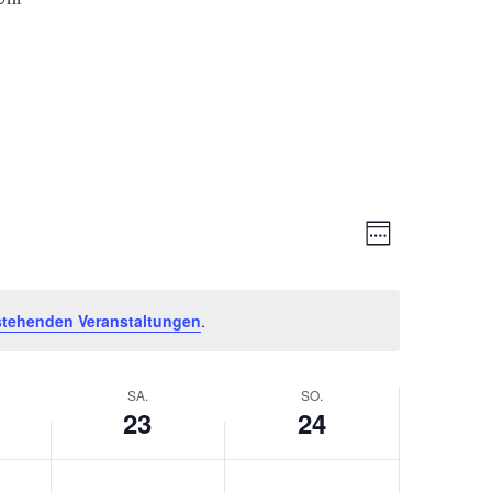
Ansichten-
Veranstaltu
Woche
Ansichten-
Navigation
Navigation
stehenden Veranstaltungen
.
SA.
SO.
23
24
Samstag,
Sonntag,
Keine
Keine