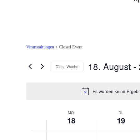
Veranstaltungen
Closed Event
18. August
 - 
Diese Woche
Datum
auswählen.
Es wurden keine Ergebn
Woche
MO.
DI.
18
19
von
Veranstaltungen
Montag,
Dienstag,
Keine
Keine
0:00