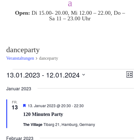
Open:
Di 15.00- 20.00, Mi 12.00 – 22.00, Do –
Sa 11 – 23.00 Uhr
danceparty
Veranstaltungen
danceparty
Veranstaltungen
Ansi
Ver
13.01.2023
 - 
12.01.2024
Liste
Ans
Navi
Datum
Nav
Januar 2023
wählen.
FR.
Hervorgehoben
120
13. Januar 2023 @ 20:30
-
22:30
13
Minuten
120 Minuten Party
Party
The Village
Tibarg 21, Hamburg, Germany
Februar 2023