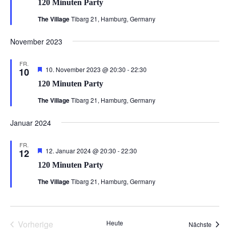
120 Minuten Party
Party
The Village
Tibarg 21, Hamburg, Germany
November 2023
FR.
Hervorgehoben
120
10. November 2023 @ 20:30
-
22:30
10
Minuten
120 Minuten Party
Party
The Village
Tibarg 21, Hamburg, Germany
Januar 2024
FR.
Hervorgehoben
120
12. Januar 2024 @ 20:30
-
22:30
12
Minuten
120 Minuten Party
Party
The Village
Tibarg 21, Hamburg, Germany
Vorherige
Heute
Veran
Nächste