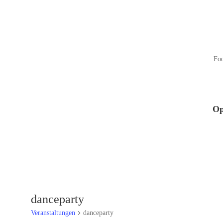
Fo
Op
danceparty
Veranstaltungen
danceparty