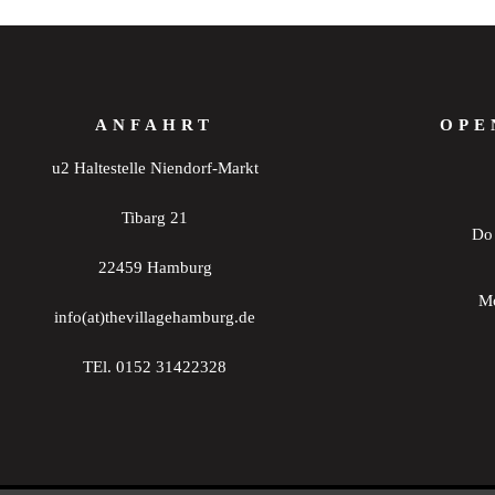
ANFAHRT
OPE
u2 Haltestelle Niendorf-Markt
Tibarg 21
Do 
22459 Hamburg
Mo
info(at)thevillagehamburg.de
TEl. 0152 31422328