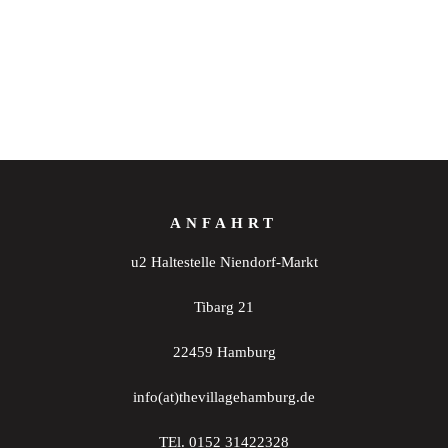
ANFAHRT
u2 Haltestelle Niendorf-Markt
Tibarg 21
22459 Hamburg
info(at)thevillagehamburg.de
TEl. 0152 31422328