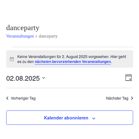
danceparty
Veranstaltungen
danceparty
Veranstaltungen
Keine Veranstaltungen für 2. August 2025 vorgesehen. Hier geht
für
Hinweis
es zu den
nächsten bevorstehenden Veranstaltungen
.
2.
August
Ansi
Ver
02.08.2025
Tag
2025
Ans
Navi
Datum
Nav
wählen.
Vorheriger Tag
Nächster Tag
Kalender abonnieren