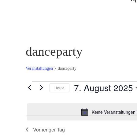
danceparty
Veranstaltungen
danceparty
Veranstaltungen
7. August 2025
Heute
für
Datum
7.
wählen.
August
Keine Veranstaltungen 
2025
Vorheriger Tag