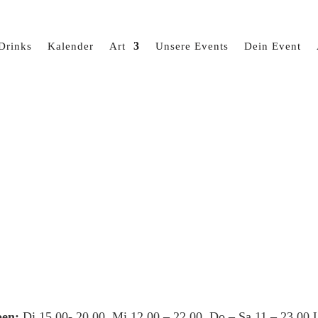
Drinks
Kalender
Art
Unsere Events
Dein Event
en:
Di 15.00- 20.00, Mi 12.00 – 22.00, Do – Sa 11 – 23.00 