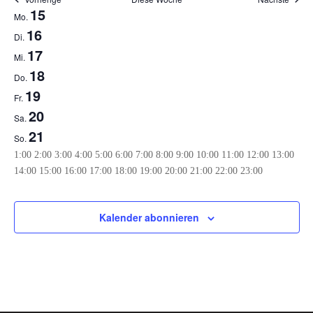
Woche
15
Mo.
von
16
Di.
Veranstaltungen
17
Mi.
18
Do.
19
Fr.
20
Sa.
21
So.
0:00
1:00
2:00
3:00
4:00
5:00
6:00
7:00
8:00
9:00
10:00
11:00
12:00
13:00
0:00
14:00
15:00
16:00
17:00
18:00
19:00
20:00
21:00
22:00
23:00
Montag,
Dienstag,
Mittwoch,
Donnerstag,
Freitag,
Samstag,
Sonntag,
Keine
Keine
Keine
Keine
Keine
Keine
Keine
September
September
September
September
September
September
September
Veranstaltungen
Veranstaltungen
Veranstaltungen
Veranstaltungen
Veranstaltungen
Veranstaltungen
Veranstaltungen
15,
16,
17,
18,
19,
20,
21,
Kalender abonnieren
an
an
an
an
an
an
an
2025
2025
2025
2025
2025
2025
2025
diesem
diesem
diesem
diesem
diesem
diesem
diesem
Tag.
Tag.
Tag.
Tag.
Tag.
Tag.
Tag.