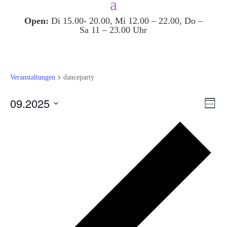
Open:
Di 15.00- 20.00, Mi 12.00 – 22.00, Do –
Sa 11 – 23.00 Uhr
Veranstaltungen
danceparty
Ansi
Ver
09.2025
Woche
Ans
Navi
Datum
Nav
Vor
auswählen.
Wo