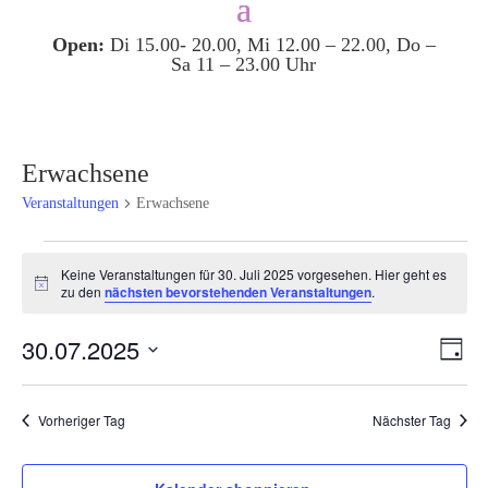
Open:
Di 15.00- 20.00, Mi 12.00 – 22.00, Do –
Sa 11 – 23.00 Uhr
Erwachsene
Veranstaltungen
Erwachsene
Veranstaltungen
Keine Veranstaltungen für 30. Juli 2025 vorgesehen. Hier geht es
für
Hinweis
zu den
nächsten bevorstehenden Veranstaltungen
.
30.
Juli
Ansi
Ver
30.07.2025
Tag
2025
Ans
Navi
Datum
Nav
wählen.
Vorheriger Tag
Nächster Tag