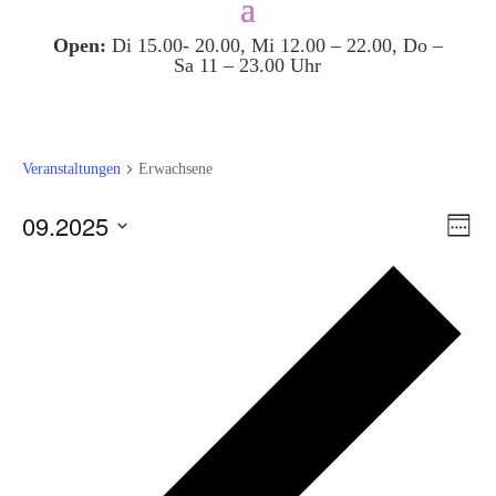
Open:
Di 15.00- 20.00, Mi 12.00 – 22.00, Do –
Sa 11 – 23.00 Uhr
Veranstaltungen
Erwachsene
Ansi
Ver
09.2025
Woche
Ans
Navi
Datum
Nav
Vor
auswählen.
Wo