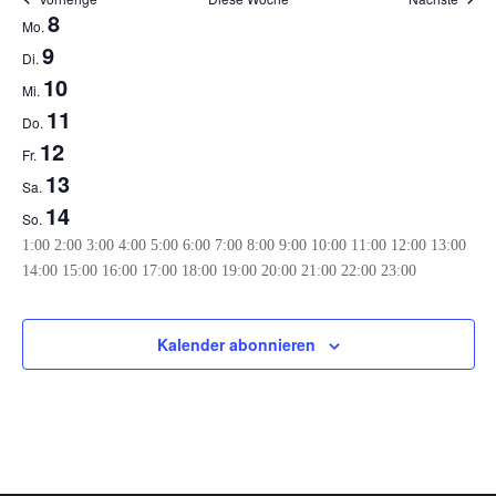
Woche
8
Mo.
von
9
Di.
Veranstaltungen
10
Mi.
11
Do.
12
Fr.
13
Sa.
14
So.
0:00
1:00
2:00
3:00
4:00
5:00
6:00
7:00
8:00
9:00
10:00
11:00
12:00
13:00
0:00
14:00
15:00
16:00
17:00
18:00
19:00
20:00
21:00
22:00
23:00
Montag,
Dienstag,
Mittwoch,
Donnerstag,
Freitag,
Samstag,
Sonntag,
Keine
Keine
Keine
Keine
Keine
Keine
Keine
September
September
September
September
September
September
September
Veranstaltungen
Veranstaltungen
Veranstaltungen
Veranstaltungen
Veranstaltungen
Veranstaltungen
Veranstaltungen
8,
9,
10,
11,
12,
13,
14,
Kalender abonnieren
an
an
an
an
an
an
an
2025
2025
2025
2025
2025
2025
2025
diesem
diesem
diesem
diesem
diesem
diesem
diesem
Tag.
Tag.
Tag.
Tag.
Tag.
Tag.
Tag.