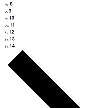
8
Mo.
9
Di.
10
Mi.
11
Do.
12
Fr.
13
Sa.
14
So.
Nächste
Woche