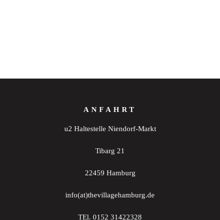
ANFAHRT
u2 Haltestelle Niendorf-Markt
Tibarg 21
22459 Hamburg
info(at)thevillagehamburg.de
TEl. 0152 31422328