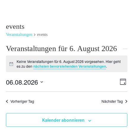
events
Veranstaltungen
events
Veranstaltungen für 6. August 2026
Keine Veranstaltungen für 6. August 2026 vorgesehen. Hier geht
Hinweis
es zu den
nächsten bevorstehenden Veranstaltungen
.
Ansi
Ver
06.08.2026
Tag
Ans
Navi
Datum
Nav
wählen.
Vorheriger Tag
Nächster Tag
Kalender abonnieren