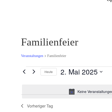
Familienfeier
Veranstaltungen
Familienfeier
Veranstaltungen
2. Mai 2025
Heute
für
Datum
2.
wählen.
Mai
Keine Veranstaltunge
2025
Vorheriger Tag