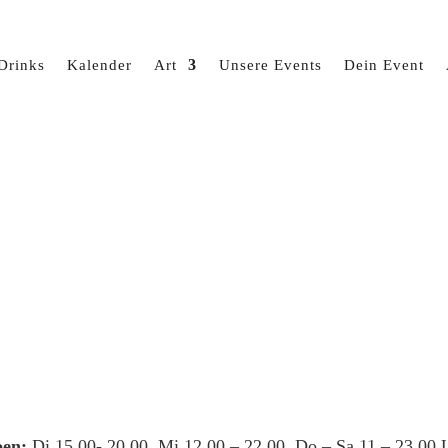
Drinks
Kalender
Art
Unsere Events
Dein Event
en:
Di 15.00- 20.00, Mi 12.00 – 22.00, Do – Sa 11 – 23.00 