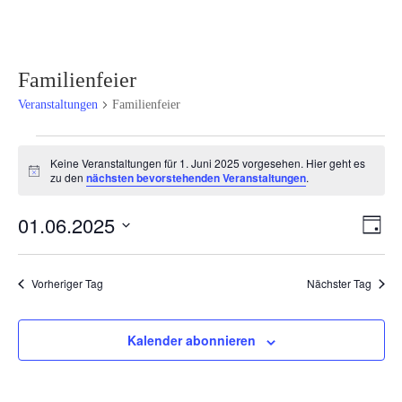
Familienfeier
Veranstaltungen
Familienfeier
Veranstaltungen
Keine Veranstaltungen für 1. Juni 2025 vorgesehen. Hier geht es
für
Hinweis
zu den
nächsten bevorstehenden Veranstaltungen
.
1.
Juni
Ansi
Ver
01.06.2025
Tag
2025
Ans
Navi
Datum
Nav
wählen.
Vorheriger Tag
Nächster Tag
Kalender abonnieren