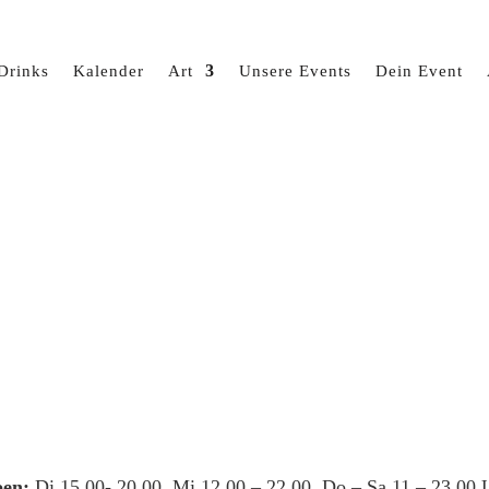
Drinks
Kalender
Art
Unsere Events
Dein Event
en:
Di 15.00- 20.00, Mi 12.00 – 22.00, Do – Sa 11 – 23.00 