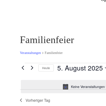
Familienfeier
Veranstaltungen
Familienfeier
Veranstaltungen
5. August 2025
Heute
für
Datum
5.
wählen.
August
Keine Veranstaltungen 
2025
Vorheriger Tag