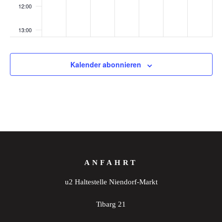
12:00
13:00
14:00
Kalender abonnieren
15:00
16:00
17:00
18:00
ANFAHRT
19:00
u2 Haltestelle Niendorf-Markt
20:00
Tibarg 21
21:00