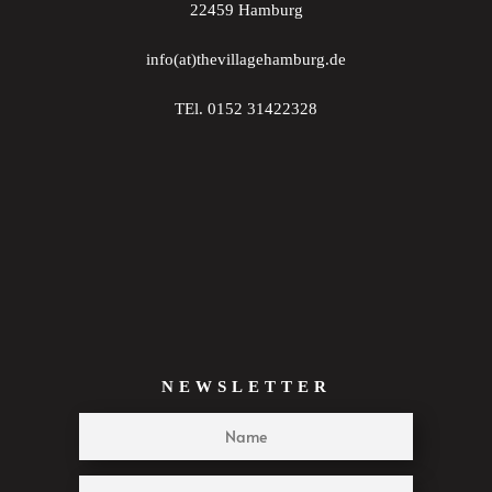
22459 Hamburg
22:00
info(at)thevillagehamburg.de
23:00
TEl. 0152 31422328
:00
NEWSLETTER