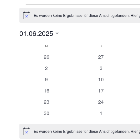
Veranstaltungen
Es wurden keine Ergebnisse für diese Ansicht gefunden. Hier 
Hinweis
01.06.2025
Datum
Kalender
M
MONTAG
D
DIENSTAG
wählen.
von
0
0
26
27
Veranstaltungen
Veranstaltungen
Veranstaltungen
0
0
2
3
Veranstaltungen
Veranstaltungen
0
0
9
10
Veranstaltungen
Veranstaltungen
0
0
16
17
Veranstaltungen
Veranstaltungen
0
0
23
24
Veranstaltungen
Veranstaltungen
0
0
30
1
Veranstaltungen
Veranstaltungen
Es wurden keine Ergebnisse für diese Ansicht gefunden. Hier 
Hinweis