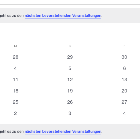
geht es zu den
nächsten bevorstehenden Veranstaltungen
.
M
MITTWOCH
D
DONNERSTAG
F
FREITA
0
0
0
28
29
30
Veranstaltungen
Veranstaltungen
Veranst
0
0
0
4
5
6
Veranstaltungen
Veranstaltungen
Veranst
0
0
0
11
12
13
Veranstaltungen
Veranstaltungen
Veranst
0
0
0
18
19
20
Veranstaltungen
Veranstaltungen
Veranst
0
0
0
25
26
27
Veranstaltungen
Veranstaltungen
Veranst
0
0
0
2
3
4
Veranstaltungen
Veranstaltungen
Veranst
geht es zu den
nächsten bevorstehenden Veranstaltungen
.