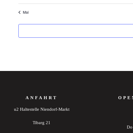
Mai
ANFAHRT
OPE
u2 Haltestelle Niendorf-Markt
Tibarg 21
Do 