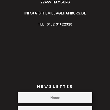
22459 Hamburg
22:00
info(at)thevillagehamburg.de
23:00
TEl. 0152 31422328
:00
NEWSLETTER