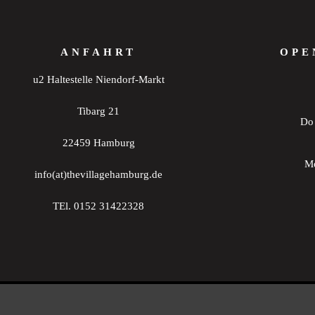
20:00
ANFAHRT
OPE
21:00
u2 Haltestelle Niendorf-Markt
22:00
Tibarg 21
Do 
23:00
0:00
22459 Hamburg
Mo
info(at)thevillagehamburg.de
TEl. 0152 31422328