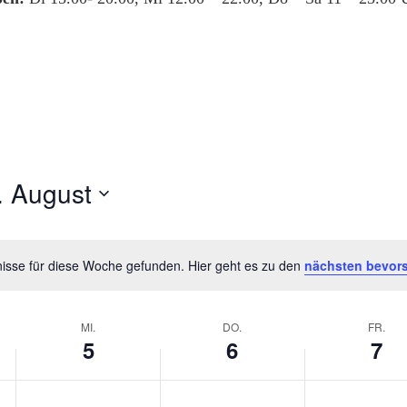
. August
isse für diese Woche gefunden. Hier geht es zu den
nächsten bevor
Hinweis
MI.
DO.
FR.
5
6
7
Mittwoch,
Donnerstag,
Freitag,
Keine
Keine
Keine