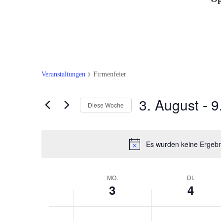
Veranstaltungen
Firmenfeier
3. August
 - 
9
Diese Woche
Datum
auswählen.
Es wurden keine Ergebn
Woche
MO.
DI.
3
4
von
Veranstaltungen
Montag,
Dienstag,
Keine
Keine
0:00