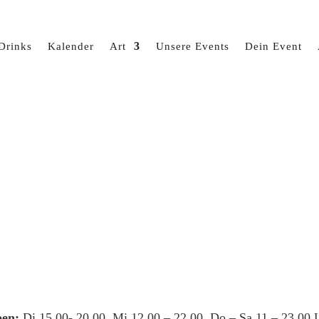
Drinks
Kalender
Art
Unsere Events
Dein Event
en:
Di 15.00- 20.00, Mi 12.00 – 22.00, Do – Sa 11 – 23.00 