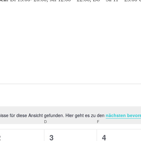
sse für diese Ansicht gefunden. Hier geht es zu den
nächsten bevor
Hinweis
TTWOCH
D
DONNERSTAG
F
FREITAG
0
0
0
2
3
4