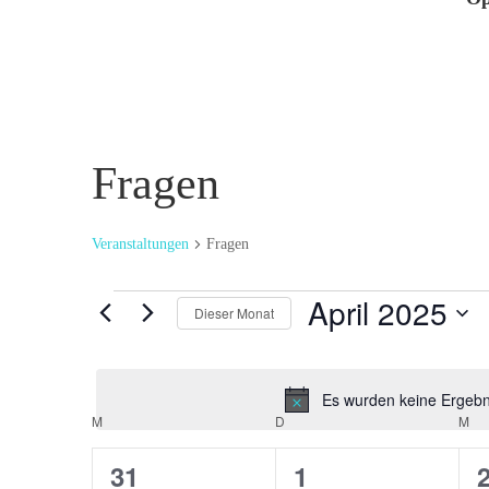
Fragen
Veranstaltungen
Fragen
Veranstaltungen
April 2025
Dieser Monat
Datum
wählen.
Es wurden keine Ergebni
Kalender
M
MONTAG
D
DIENSTAG
M
MI
von
0
0
31
1
Veranstaltungen