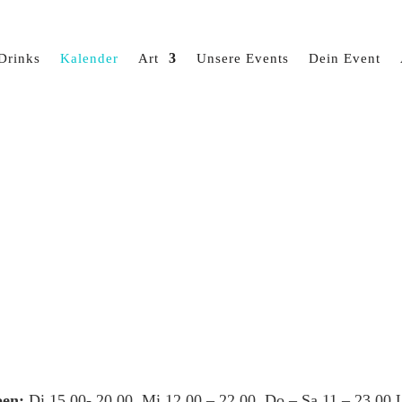
Drinks
Kalender
Art
Unsere Events
Dein Event
en:
Di 15.00- 20.00, Mi 12.00 – 22.00, Do – Sa 11 – 23.00 