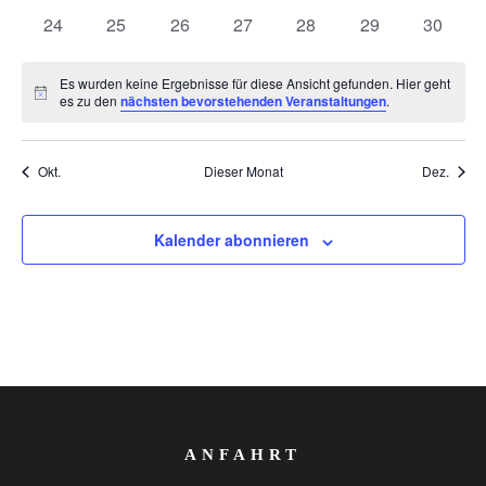
Veranstaltungen
Veranstaltungen
Veranstaltungen
Veranstaltungen
Veranstaltungen
Veranstaltungen
Veranst
0
0
0
0
0
0
0
24
25
26
27
28
29
30
Veranstaltungen
Veranstaltungen
Veranstaltungen
Veranstaltungen
Veranstaltungen
Veranstaltungen
Veranst
Es wurden keine Ergebnisse für diese Ansicht gefunden. Hier geht
Hinweis
es zu den
nächsten bevorstehenden Veranstaltungen
.
Okt.
Dieser Monat
Dez.
Kalender abonnieren
ANFAHRT