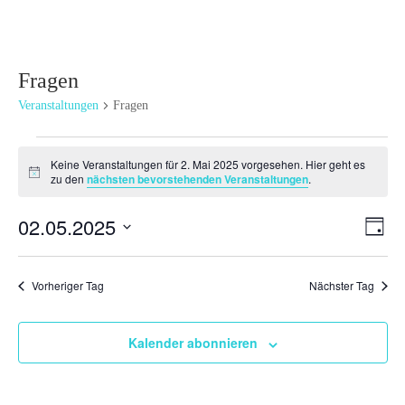
Fragen
Veranstaltungen
Fragen
Veranstaltungen
Keine Veranstaltungen für 2. Mai 2025 vorgesehen. Hier geht es
für
Hinweis
zu den
nächsten bevorstehenden Veranstaltungen
.
2.
Mai
Ansi
Ver
02.05.2025
Tag
2025
Ans
Navi
Datum
Nav
wählen.
Vorheriger Tag
Nächster Tag
Kalender abonnieren