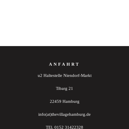
ANFAHRT
u2 Haltestelle Niendorf-Markt
Tibarg 21
22459 Hamburg
info(at)thevillagehamburg.de
TEl. 0152 31422328