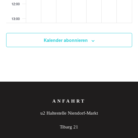
12:00
13:00
14:00
Kalender abonnieren
15:00
16:00
17:00
18:00
ANFAHRT
19:00
u2 Haltestelle Niendorf-Markt
20:00
Tibarg 21
21:00