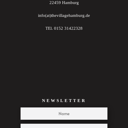
22459 Hamburg
22:00
info(at)thevillagehamburg.de
23:00
TEl. 0152 31422328
:00
NEWSLETTER