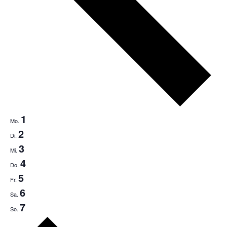
1
Mo.
2
Di.
3
Mi.
4
Do.
5
Fr.
6
Sa.
7
So.
Nächste