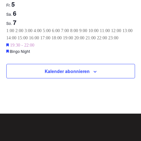
5
Fr.
6
Sa.
7
So.
0:00
1:00
2:00
3:00
4:00
5:00
6:00
7:00
8:00
9:00
10:00
11:00
12:00
13:00
0:00
14:00
15:00
16:00
17:00
18:00
19:00
20:00
21:00
22:00
23:00
Montag,
Dienstag,
Mittwoch,
Donnerstag,
Keine
Keine
Keine
Empfohlen
September
19:30
-
22:00
September
September
September
September
Empfohlen
Bingo Night
Veranstaltungen
Veranstaltungen
Veranstaltungen
4,
Freitag,
Samstag,
Sonntag,
1,
2,
3,
4,
Keine
Keine
Keine
an
an
an
2025
September
September
September
2025
2025
2025
2025
Veranstaltungen
Veranstaltungen
Veranstaltungen
diesem
diesem
diesem
5,
6,
7,
Kalender abonnieren
an
an
an
Tag.
Tag.
Tag.
2025
2025
2025
diesem
diesem
diesem
Tag.
Tag.
Tag.