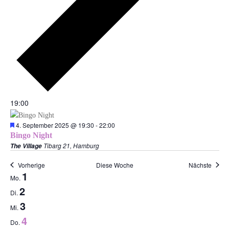
19:00
Empfohlen
4. September 2025 @ 19:30
-
22:00
Bingo Night
Tibarg 21, Hamburg
The Village
Vorherige
Diese Woche
Nächste
Woche
1
Mo.
von
2
Di.
Veranstaltungen
3
Mi.
4
Do.