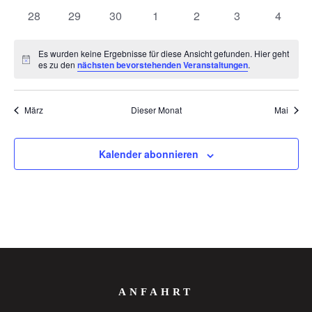
Veranstaltungen
Veranstaltungen
Veranstaltungen
Veranstaltungen
Veranstaltungen
Veranstaltungen
Veranst
0
0
0
0
0
0
0
28
29
30
1
2
3
4
Veranstaltungen
Veranstaltungen
Veranstaltungen
Veranstaltungen
Veranstaltungen
Veranstaltunge
Veranst
Es wurden keine Ergebnisse für diese Ansicht gefunden. Hier geht
Hinweis
es zu den
nächsten bevorstehenden Veranstaltungen
.
März
Dieser Monat
Mai
Kalender abonnieren
ANFAHRT