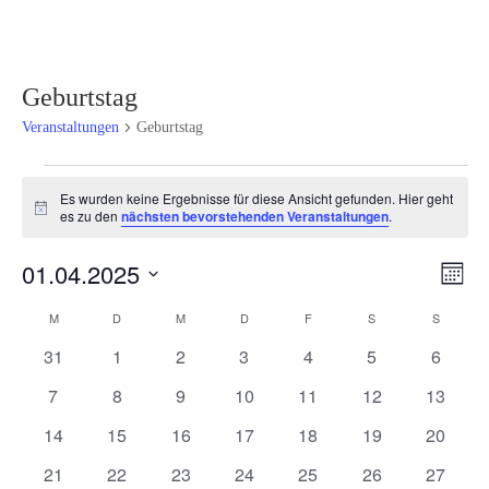
Geburtstag
Veranstaltungen
Geburtstag
Veranstaltungen
Es wurden keine Ergebnisse für diese Ansicht gefunden. Hier geht
Hinweis
es zu den
nächsten bevorstehenden Veranstaltungen
.
Ansi
Ver
01.04.2025
Monat
Ans
Navi
Datum
Nav
Kalender
M
MONTAG
D
DIENSTAG
M
MITTWOCH
D
DONNERSTAG
F
FREITAG
S
SAMSTAG
S
SONNT
wählen.
von
0
0
0
0
0
0
0
31
1
2
3
4
5
6
Veranstaltungen
Veranstaltungen
Veranstaltungen
Veranstaltungen
Veranstaltungen
Veranstaltungen
Veranstaltunge
Veranst
0
0
0
0
0
0
0
7
8
9
10
11
12
13
Veranstaltungen
Veranstaltungen
Veranstaltungen
Veranstaltungen
Veranstaltungen
Veranstaltungen
Veranst
0
0
0
0
0
0
0
14
15
16
17
18
19
20
Veranstaltungen
Veranstaltungen
Veranstaltungen
Veranstaltungen
Veranstaltungen
Veranstaltungen
Veranst
0
0
0
0
0
0
0
21
22
23
24
25
26
27