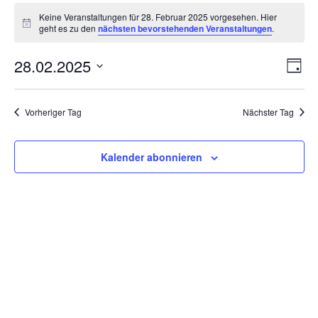
Veranstaltungen
Keine Veranstaltungen für 28. Februar 2025 vorgesehen. Hier
für
Hinweis
geht es zu den
nächsten bevorstehenden Veranstaltungen
.
28.
Februar
Ansi
Ver
28.02.2025
Tag
2025
Ans
Navi
Datum
Nav
wählen.
Vorheriger Tag
Nächster Tag
Kalender abonnieren