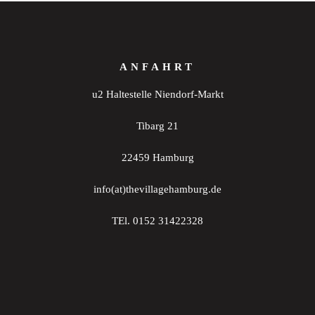
ANFAHRT
u2 Haltestelle Niendorf-Markt
Tibarg 21
22459 Hamburg
info(at)thevillagehamburg.de
TEl. 0152 31422328