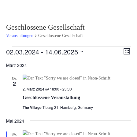
Geschlossene Gesellschaft
Veranstaltungen
Geschlossene Gesellschaft
Veranstaltungen
Ansi
Ver
02.03.2024
 - 
14.06.2025
Liste
Ans
Navi
Datum
Nav
März 2024
wählen.
SA.
2
2. März 2024 @ 18:00
-
23:30
Geschlossene Veranstaltung
The Village
Tibarg 21, Hamburg, Germany
Mai 2024
SA.