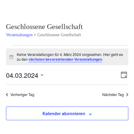
Geschlossene Gesellschaft
Veranstaltungen
Geschlossene Gesellschaft
Veranstaltungen
Keine Veranstaltungen für 4. März 2024 vorgesehen. Hier geht es
für
Hinweis
zu den
nächsten bevorstehenden Veranstaltungen
.
4.
März
Ansi
Ver
04.03.2024
Tag
2024
Ans
Navi
Datum
Nav
wählen.
Vorheriger Tag
Nächster Tag
Kalender abonnieren