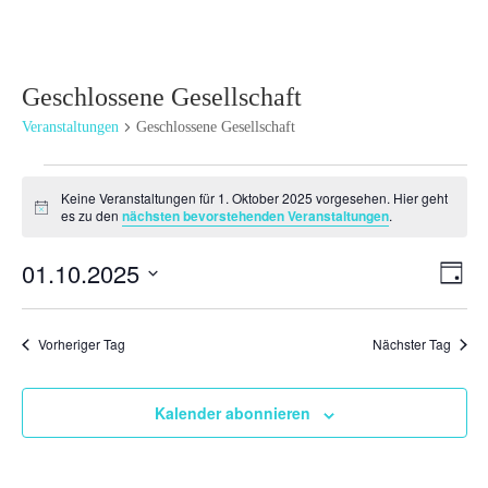
Geschlossene Gesellschaft
Veranstaltungen
Geschlossene Gesellschaft
Veranstaltungen
Keine Veranstaltungen für 1. Oktober 2025 vorgesehen. Hier geht
für
Hinweis
es zu den
nächsten bevorstehenden Veranstaltungen
.
1.
Oktober
Ansi
Ver
01.10.2025
Tag
2025
Ans
Navi
Datum
Nav
wählen.
Vorheriger Tag
Nächster Tag
Kalender abonnieren