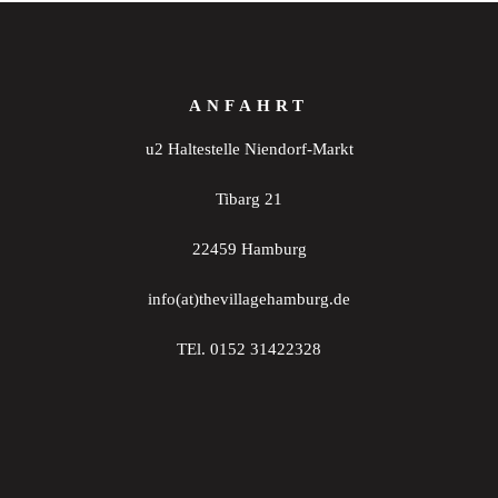
ANFAHRT
u2 Haltestelle Niendorf-Markt
Tibarg 21
22459 Hamburg
info(at)thevillagehamburg.de
TEl. 0152 31422328