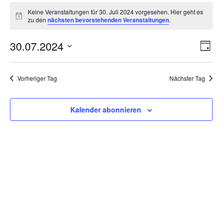
Veranstaltungen
Keine Veranstaltungen für 30. Juli 2024 vorgesehen. Hier geht es
für
Hinweis
zu den
nächsten bevorstehenden Veranstaltungen
.
30.
Juli
Ansi
Ver
30.07.2024
Tag
2024
Ans
Navi
Datum
Nav
wählen.
Vorheriger Tag
Nächster Tag
Kalender abonnieren