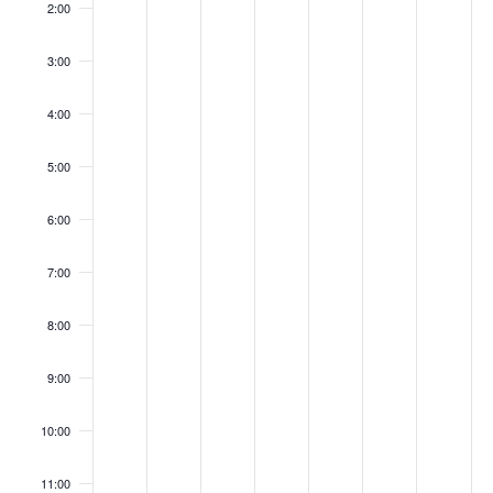
2:00
Tag.
Tag.
Tag.
Tag.
Tag.
Tag.
3:00
4:00
5:00
6:00
7:00
8:00
9:00
10:00
11:00