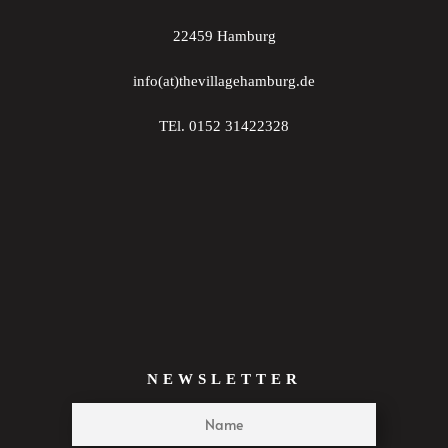
21:00
22459 Hamburg
22:00
info(at)thevillagehamburg.de
23:00
TEl. 0152 31422328
:00
NEWSLETTER