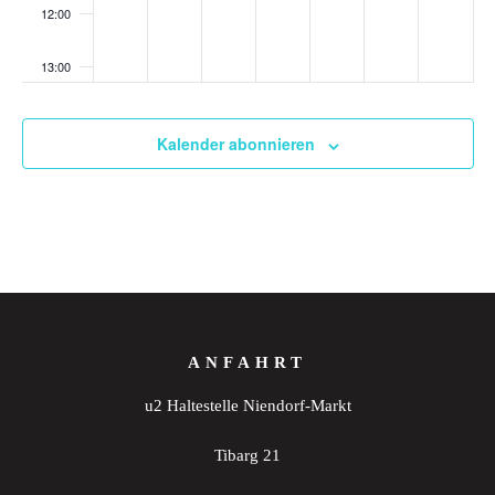
12:00
13:00
14:00
Kalender abonnieren
15:00
16:00
17:00
18:00
ANFAHRT
19:00
u2 Haltestelle Niendorf-Markt
20:00
Tibarg 21
21:00