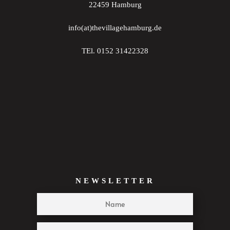
22459 Hamburg
22:00
info(at)thevillagehamburg.de
23:00
TEl. 0152 31422328
:00
NEWSLETTER