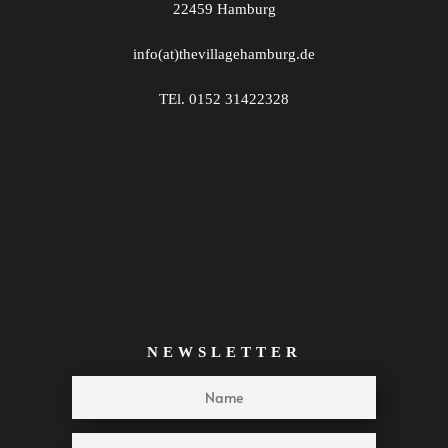
22459 Hamburg
22:00
info(at)thevillagehamburg.de
23:00
TEl. 0152 31422328
:00
NEWSLETTER