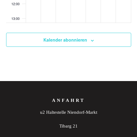
12:00
13:00
14:00
Kalender abonnieren
15:00
16:00
17:00
18:00
ANFAHRT
19:00
u2 Haltestelle Niendorf-Markt
20:00
Tibarg 21
21:00