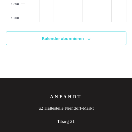
12:00
13:00
14:00
Kalender abonnieren
15:00
16:00
17:00
18:00
ANFAHRT
19:00
u2 Haltestelle Niendorf-Markt
20:00
Tibarg 21
21:00