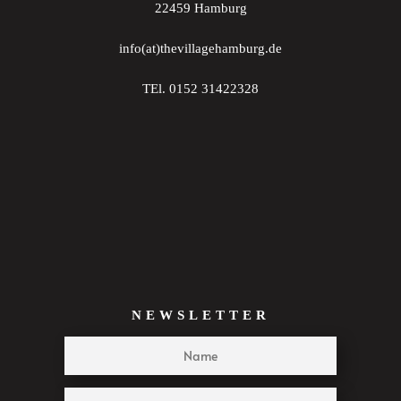
22459 Hamburg
22:00
info(at)thevillagehamburg.de
23:00
TEl. 0152 31422328
:00
NEWSLETTER