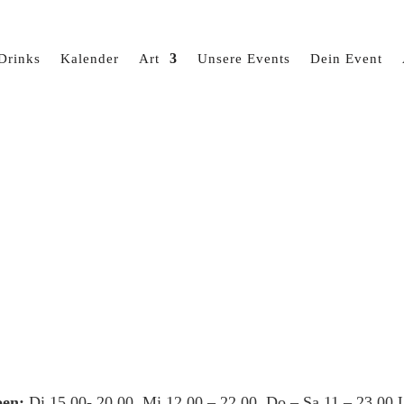
Drinks
Kalender
Art
Unsere Events
Dein Event
en:
Di 15.00- 20.00, Mi 12.00 – 22.00, Do – Sa 11 – 23.00 