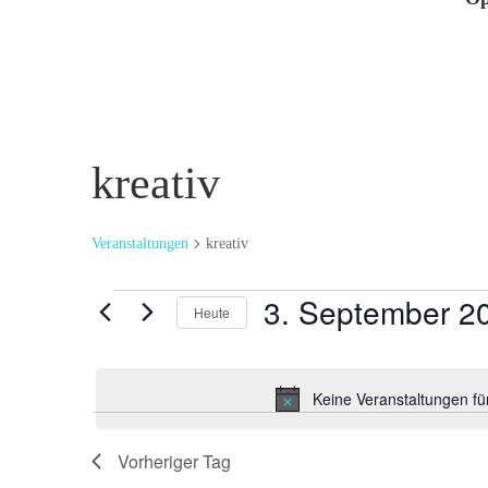
kreativ
Veranstaltungen
kreativ
Veranstaltungen
3. September 2
Heute
für
Datum
3.
wählen.
September
Keine Veranstaltungen f
2024
Vorheriger Tag