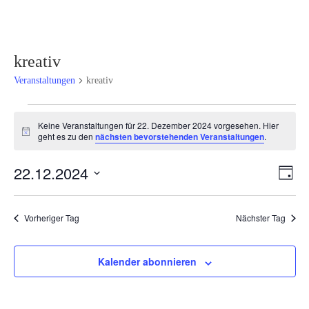
kreativ
Veranstaltungen
kreativ
Veranstaltungen
Keine Veranstaltungen für 22. Dezember 2024 vorgesehen. Hier
für
Hinweis
geht es zu den
nächsten bevorstehenden Veranstaltungen
.
22.
Dezember
Ansi
Ver
22.12.2024
Tag
2024
Ans
Navi
Datum
Nav
wählen.
Vorheriger Tag
Nächster Tag
Kalender abonnieren