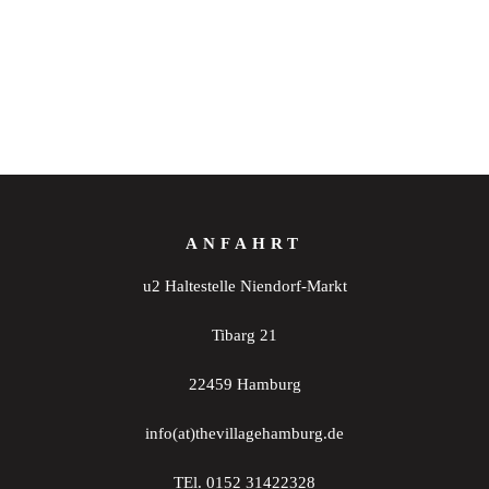
ANFAHRT
u2 Haltestelle Niendorf-Markt
Tibarg 21
22459 Hamburg
info(at)thevillagehamburg.de
TEl. 0152 31422328