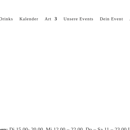
Drinks
Kalender
Art
Unsere Events
Dein Event
en:
Di 15.00- 20.00, Mi 12.00 – 22.00, Do – Sa 11 – 23.00 