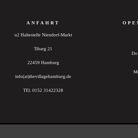
20:00
ANFAHRT
OPE
21:00
u2 Haltestelle Niendorf-Markt
22:00
Tibarg 21
Do 
23:00
0:00
22459 Hamburg
Mo
info(at)thevillagehamburg.de
TEl. 0152 31422328