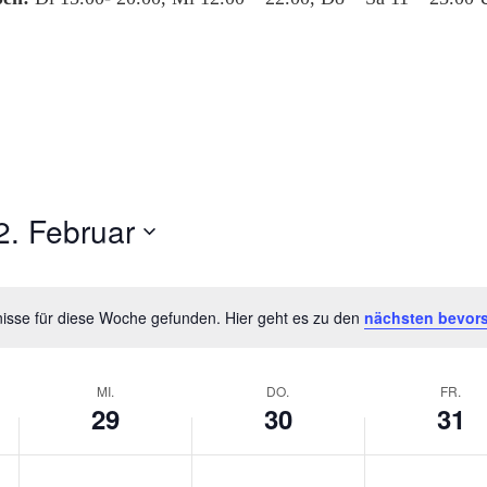
2. Februar
isse für diese Woche gefunden. Hier geht es zu den
nächsten bevor
Hinweis
MI.
DO.
FR.
29
30
31
Mittwoch,
Donnerstag,
Freitag,
Keine
Keine
Keine