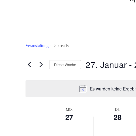
Veranstaltungen
kreativ
27. Januar
 - 
Diese Woche
Datum
auswählen.
Es wurden keine Ergebn
Woche
MO.
DI.
27
28
von
Veranstaltungen
Montag,
Dienstag,
Keine
Keine
0:00