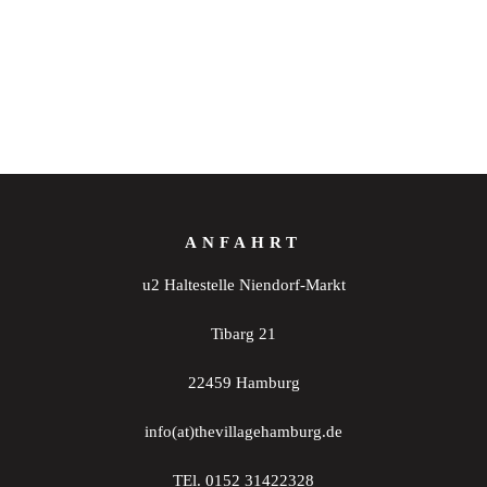
ANFAHRT
u2 Haltestelle Niendorf-Markt
Tibarg 21
22459 Hamburg
info(at)thevillagehamburg.de
TEl. 0152 31422328