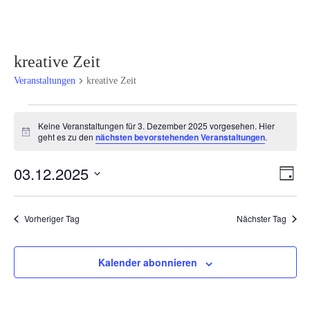
kreative Zeit
Veranstaltungen
kreative Zeit
Veranstaltungen
Keine Veranstaltungen für 3. Dezember 2025 vorgesehen. Hier
für
Hinweis
geht es zu den
nächsten bevorstehenden Veranstaltungen
.
3.
Dezember
Ansi
Ver
03.12.2025
Tag
2025
Ans
Navi
Datum
Nav
wählen.
Vorheriger Tag
Nächster Tag
Kalender abonnieren