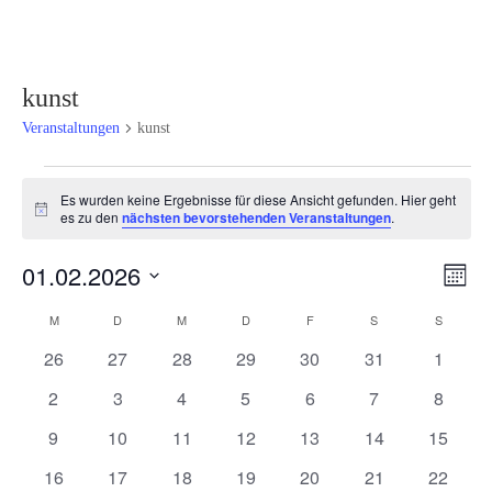
kunst
Veranstaltungen
kunst
Veranstaltungen
Es wurden keine Ergebnisse für diese Ansicht gefunden. Hier geht
Hinweis
es zu den
nächsten bevorstehenden Veranstaltungen
.
Ansi
Ver
01.02.2026
Monat
Ans
Navi
Datum
Nav
Kalender
M
MONTAG
D
DIENSTAG
M
MITTWOCH
D
DONNERSTAG
F
FREITAG
S
SAMSTAG
S
SONNT
wählen.
von
0
0
0
0
0
0
0
26
27
28
29
30
31
1
Veranstaltungen
Veranstaltungen
Veranstaltungen
Veranstaltungen
Veranstaltungen
Veranstaltungen
Veranstaltungen
Veranst
0
0
0
0
0
0
0
2
3
4
5
6
7
8
Veranstaltungen
Veranstaltungen
Veranstaltungen
Veranstaltungen
Veranstaltungen
Veranstaltunge
Veranst
0
0
0
0
0
0
0
9
10
11
12
13
14
15
Veranstaltungen
Veranstaltungen
Veranstaltungen
Veranstaltungen
Veranstaltungen
Veranstaltungen
Veranst
0
0
0
0
0
0
0
16
17
18
19
20
21
22