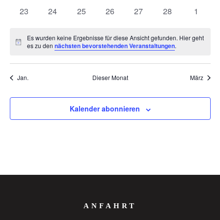
Veranstaltungen
Veranstaltungen
Veranstaltungen
Veranstaltungen
Veranstaltungen
Veranstaltungen
Veranst
0
0
0
0
0
0
0
23
24
25
26
27
28
1
Veranstaltungen
Veranstaltungen
Veranstaltungen
Veranstaltungen
Veranstaltungen
Veranstaltungen
Veranst
Es wurden keine Ergebnisse für diese Ansicht gefunden. Hier geht
Hinweis
es zu den
nächsten bevorstehenden Veranstaltungen
.
Jan.
Dieser Monat
März
Kalender abonnieren
ANFAHRT