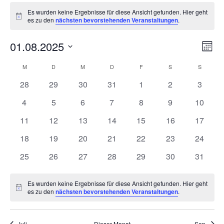
Veranstaltungen
Es wurden keine Ergebnisse für diese Ansicht gefunden. Hier geht
Hinweis
es zu den
nächsten bevorstehenden Veranstaltungen
.
Ansi
Ver
01.08.2025
Monat
Ans
Navi
Datum
Nav
Kalender
M
MONTAG
D
DIENSTAG
M
MITTWOCH
D
DONNERSTAG
F
FREITAG
S
SAMSTAG
S
SONNT
wählen.
von
0
0
0
0
0
0
0
28
29
30
31
1
2
3
Veranstaltungen
Veranstaltungen
Veranstaltungen
Veranstaltungen
Veranstaltungen
Veranstaltungen
Veranstaltunge
Veranst
0
0
0
0
0
0
0
4
5
6
7
8
9
10
Veranstaltungen
Veranstaltungen
Veranstaltungen
Veranstaltungen
Veranstaltungen
Veranstaltunge
Veranst
0
0
0
0
0
0
0
11
12
13
14
15
16
17
Veranstaltungen
Veranstaltungen
Veranstaltungen
Veranstaltungen
Veranstaltungen
Veranstaltungen
Veranst
0
0
0
0
0
0
0
18
19
20
21
22
23
24
Veranstaltungen
Veranstaltungen
Veranstaltungen
Veranstaltungen
Veranstaltungen
Veranstaltungen
Veranst
0
0
0
0
0
0
0
25
26
27
28
29
30
31
Veranstaltungen
Veranstaltungen
Veranstaltungen
Veranstaltungen
Veranstaltungen
Veranstaltungen
Veranst
Es wurden keine Ergebnisse für diese Ansicht gefunden. Hier geht
Hinweis
es zu den
nächsten bevorstehenden Veranstaltungen
.
Juli
Dieser Monat
Sep.