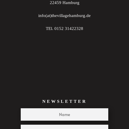
22459 Hamburg
22:00
info(at)thevillagehamburg.de
23:00
TEl. 0152 31422328
:00
NEWSLETTER