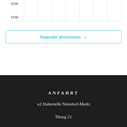
12:00
13:00
14:00
Kalender abonnieren
15:00
16:00
17:00
18:00
ANFAHRT
19:00
u2 Haltestelle Niendorf-Markt
20:00
Tibarg 21
21:00