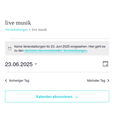
live musik
Veranstaltungen
live musik
Veranstaltungen
Keine Veranstaltungen für 23. Juni 2025 vorgesehen. Hier geht es
für
Hinweis
zu den
nächsten bevorstehenden Veranstaltungen
.
23.
Juni
Ansi
Ver
23.06.2025
Tag
2025
Ans
Navi
Datum
Nav
wählen.
Vorheriger Tag
Nächster Tag
Kalender abonnieren